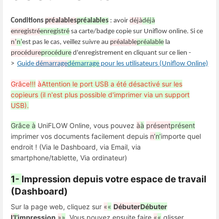
Conditions
préalables
préalables
: avoir
déjà
déjà
enregistré
enregistré
sa carte/badge copie sur Uniflow online. Si ce
n’
n’
est pas le cas, veillez suivre au
préalable
préalable
la
procédure
procédure
d'enregistrement en cliquant sur ce lien -
>
Guide
démarrage
démarrage
pour les utilisateurs (Uniflow Online)
Grâce
!!!
à
Attention le port USB a été désactivé sur les
copieurs (il n'est plus possible d'imprimer via un support
USB).
Grâce à
UniFLOW Online, vous pouvez
à
à
présent
présent
imprimer vos documents facilement depuis
n’
n’
importe quel
endroit ! (Via le Dashboard, via Email, via
smartphone/tablette, Via ordinateur)
1-
Impression depuis votre espace de travail
(Dashboard)
Sur la page web, cliquez sur
«
«
Débuter
Débuter
l’
l’
impression
»
»
.
Vous pouvez ensuite faire
«
«
glisser