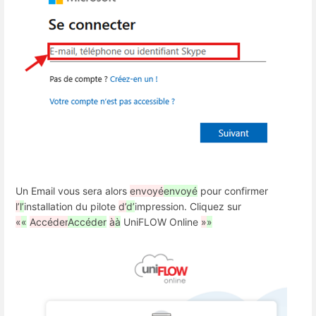
Un Email vous sera alors
envoyé
envoyé
pour confirmer
l’
l’
installation du pilote
d’
d’
impression. Cliquez sur
«
«
Accéder
Accéder
à
à
UniFLOW Online
»
»