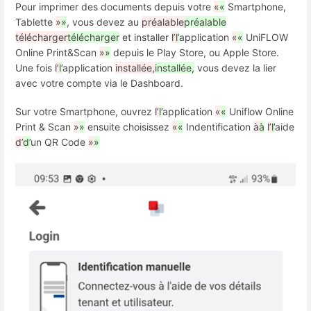
Pour imprimer des documents depuis votre
«
«
Smartphone,
Tablette
»
»
, vous devez au
préalable
préalable
télécharger
télécharger
et installer
l’
l’
application
«
«
UniFLOW
Online Print&Scan
»
»
depuis le Play Store, ou Apple Store.
Une fois
l’
l’
application
installée,
installée,
vous devez la lier
avec votre compte via le Dashboard.
Sur votre Smartphone, ouvrez
l’
l’
application
«
«
Uniflow Online
Print & Scan
»
»
ensuite choisissez
«
«
Indentification
à
à
l’
l’
aide
d’
d’
un QR Code
»
»