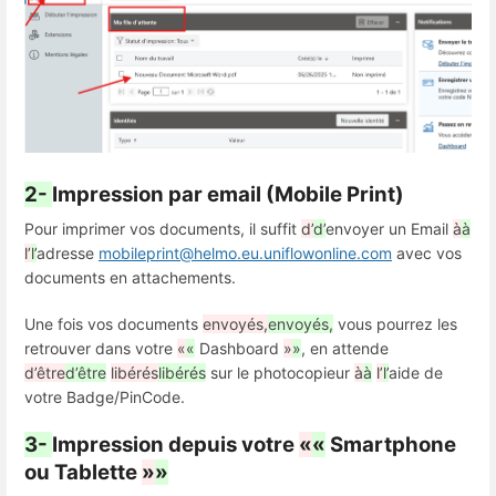
2-
Impression par email (Mobile Print)
Pour imprimer vos documents, il suffit
d’
d’
envoyer un Email
à
à
l’
l’
adresse
mobileprint@helmo.eu.uniflowonline.com
avec vos
documents en attachements.
Une fois vos documents
envoyés,
envoyés,
vous pourrez les
retrouver dans votre
«
«
Dashboard
»
»
, en attende
d’être
d’être
libérés
libérés
sur le photocopieur
à
à
l’
l’
aide de
votre Badge/PinCode.
3-
Impression depuis votre
«
«
Smartphone
ou Tablette
»
»