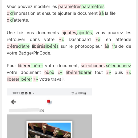
Vous pouvez modifier les
paramètres
paramètres
d’
d’
impression et ensuite ajouter le document
à
à
la file
d’
d’
attente.
Une fois vos documents
ajoutés,
ajoutés,
vous pourrez les
retrouver dans votre
«
«
Dashboard
»
»
, en attende
d’être
d’être
libérés
libérés
sur le photocopieur
à
à
l’
l’
aide de
votre Badge/PinCode.
Pour
libérer
libérer
votre document,
sélectionnez
sélectionnez
votre document
où
où
«
«
libérer
libérer
tout
»
»
puis
«
«
libérer
libérer
»
»
votre travail.