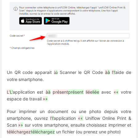
Un QR code apparait
Scanner le QR Code
à
à
l’
l’
aide de
à
à
votre smartphone.
L’
L’
application est
à
à
présent
présent
liée
liée
avec
«
«
votre
espace de travail
»
»
Pour imprimer un document ou une photo depuis votre
smartphone, ouvrez
l’
l’
application
«
«
Uniflow Online Print &
Scan
»
»
sur votre smartphone, ensuite choisissez imprimer et
téléchargez
téléchargez
un fichier (ou prenez une photo)