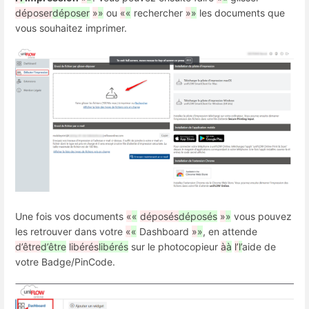
déposer
déposer
»
»
ou
«
«
rechercher
»
»
les documents que
vous souhaitez imprimer.
Une fois vos documents
«
«
déposés
déposés
»
»
vous pouvez
les retrouver dans votre
«
«
Dashboard
»
»
, en attende
d’être
d’être
libérés
libérés
sur le photocopieur
à
à
l’
l’
aide de
votre Badge/PinCode.