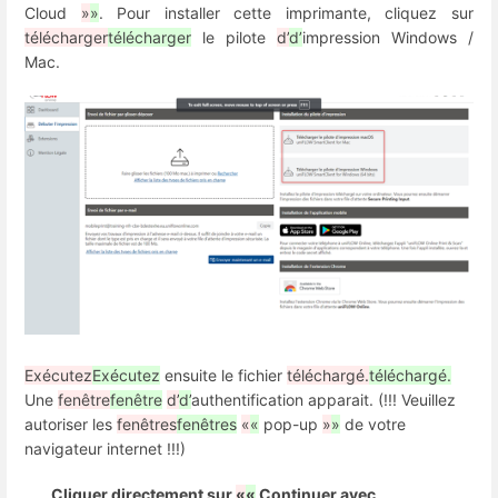
Cloud
»
»
. Pour installer cette imprimante, cliquez sur
télécharger
télécharger
le pilote
d’
d’
impression Windows /
Mac.
Exécutez
Exécutez
ensuite le fichier
téléchargé.
téléchargé.
Une
fenêtre
fenêtre
d’
d’
authentification apparait. (!!! Veuillez
autoriser les
fenêtres
fenêtres
«
«
pop-up
»
»
de votre
navigateur internet !!!)
Cliquer directement sur
«
«
Continuer avec