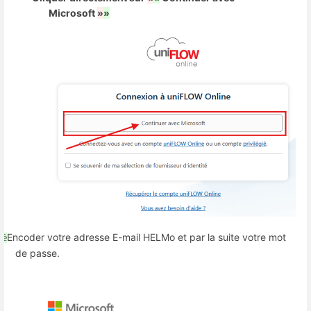
Microsoft
»
»
Encoder votre adresse E-mail HELMo et par la suite votre mot
è
è
de passe.