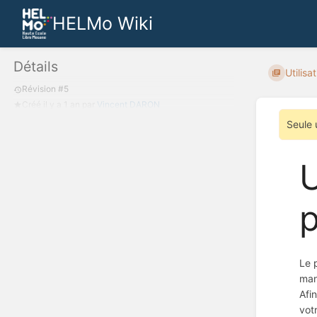
HELMo Wiki
Détails
Utilisa
Révision #5
Créé
il y a 1 an
par
Vincent DARON
Seule 
U
p
Le 
man
Afi
vot