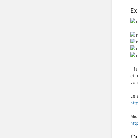
Ex
Il 
et 
vér
Le 
htt
Mic
htt
Qu