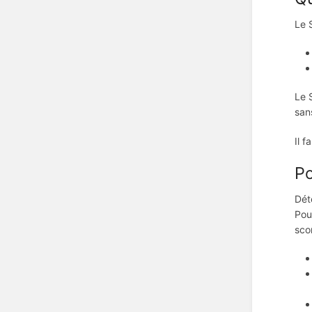
Le 
Le 
san
Il f
P
Dét
Pou
sco