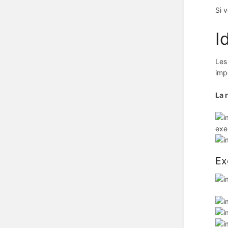
Si 
I
Les
imp
La 
exe
Ex