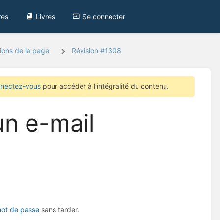
res
Livres
Se connecter
ions de la page
Révision #1308
nectez-vous
pour accéder à l'intégralité du contenu.
 un e-mail
mot de passe
sans tarder.