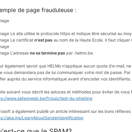
emple de page frauduleuse :
Le site utilise le protocole https et indique être sécurisé au moy
Le certificat
n'est pas
au nom de la Haute Ecole. Il faut clique
L'adresse
ne se termine pas
par .helmo.be
faut également savoir que HELMo n'applique aucun quota d'e-mail, ne
ne vous demandera pas de lui communiquer votre mot de passe. Par p
ifier auprès du service informatique avant d'encoder vos identifiants.
site suivant vous décrit les astuces et méthodes pour éviter de vous f
ps://www.safeonweb.be/fr/quiz/test-du-phishing
rosoft a également publié un article intéressant sur les bons réflexes
ps://aka.ms/LearnAboutSenderIdentification
'est-ce que le SPAM?