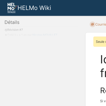
HELMo Wiki
Détails
Courri
Révision #7
Créé
il y a 1 an
par
Nicolas MOUILLET
Seule 
I
f
R
Si 