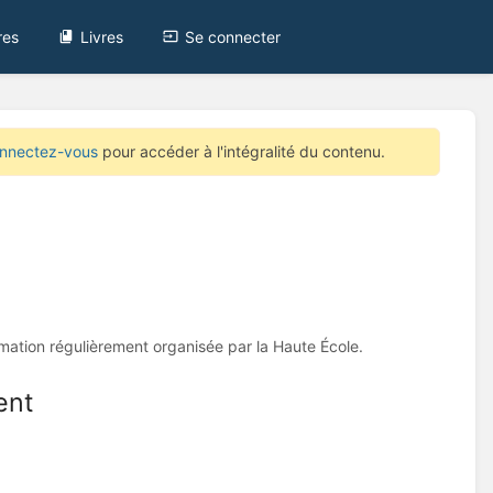
res
Livres
Se connecter
nnectez-vous
pour accéder à l'intégralité du contenu.
ormation régulièrement organisée par la Haute École.
ent